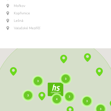
Mořkov
Kopřivnice
Lešná
Valašské Meziříčí
3
3
3
3
4
3
3