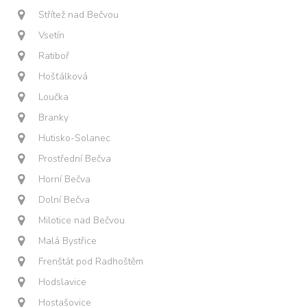
Střítež nad Bečvou
Vsetín
Ratiboř
Hošťálková
Loučka
Branky
Hutisko-Solanec
Prostřední Bečva
Horní Bečva
Dolní Bečva
Milotice nad Bečvou
Malá Bystřice
Frenštát pod Radhoštěm
Hodslavice
Hostašovice