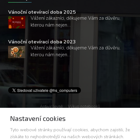
Vánoční otevírací doba 2025
Vážení zákazníci, děkujeme Vám za důvěru,
kterou nám nejen…
Vánoční otevírací doba 2023
Vážení zákazníci, děkujeme Vám za důvěru,
kterou nám nejen…
Antivir levně
Výkup notebooků
Nastavení cookies
© 2008-2026 HS COMPUTERS - Všechna práva vyhrazena
Tyto webové stránky používají cookies, abychom zajistili, že
získáte to nejhodnotnější na našich webových stránkách.