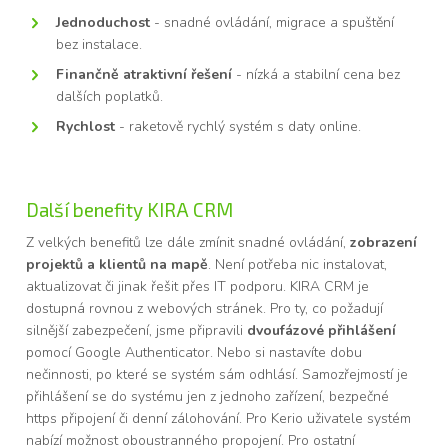
Jednoduchost
- snadné ovládání, migrace a spuštění
bez instalace.
Finančně atraktivní řešení
- nízká a stabilní cena bez
dalších poplatků.
Rychlost
- raketově rychlý systém s daty online.
Další benefity KIRA CRM
Z velkých benefitů lze dále zmínit snadné ovládání,
zobrazení
projektů a klientů na mapě
. Není potřeba nic instalovat,
aktualizovat či jinak řešit přes IT podporu. KIRA CRM je
dostupná rovnou z webových stránek. Pro ty, co požadují
silnější zabezpečení, jsme připravili
dvoufázové přihlášení
pomocí Google Authenticator. Nebo si nastavíte dobu
nečinnosti, po které se systém sám odhlásí. Samozřejmostí je
přihlášení se do systému jen z jednoho zařízení, bezpečné
https připojení či denní zálohování. Pro Kerio uživatele systém
nabízí možnost oboustranného propojení. Pro ostatní