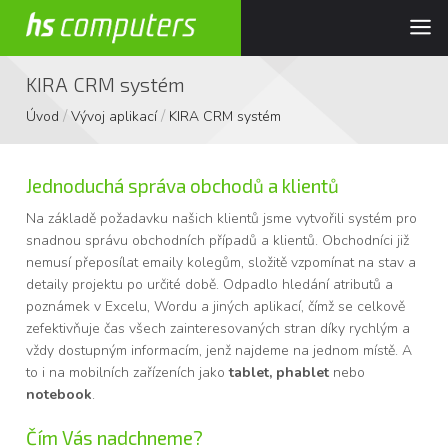
KIRA CRM systém
/
/
Úvod
Vývoj aplikací
KIRA CRM systém
Jednoduchá správa obchodů a klientů
Na základě požadavku našich klientů jsme vytvořili systém pro
snadnou správu obchodních případů a klientů. Obchodníci již
nemusí přeposílat emaily kolegům, složitě vzpomínat na stav a
detaily projektu po určité době. Odpadlo hledání atributů a
poznámek v Excelu, Wordu a jiných aplikací, čímž se celkově
zefektivňuje čas všech zainteresovaných stran díky rychlým a
vždy dostupným informacím, jenž najdeme na jednom místě. A
to i na mobilních zařízeních jako
tablet, phablet
nebo
notebook
.
Čím Vás nadchneme?