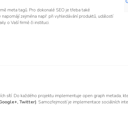
ormě meta tagů. Pro dokonalé SEO je třeba také
ré napomájí zejména např. při vyhledávání produktů, událostí
y o Vaší firmě či instituci.
ích sítí. Do každého projektu implementuje open graph metada, kte
 Google+, Twitter)
. Samozřejmostí je implementace sociálních inte