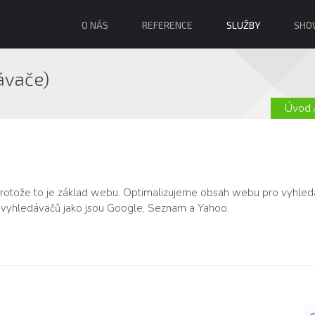
O NÁS
REFERENCE
SLUŽBY
SHO
ávače)
Úvod
otože to je základ webu. Optimalizujeme obsah webu pro vyhledá
h vyhledávačů jako jsou Google, Seznam a Yahoo.