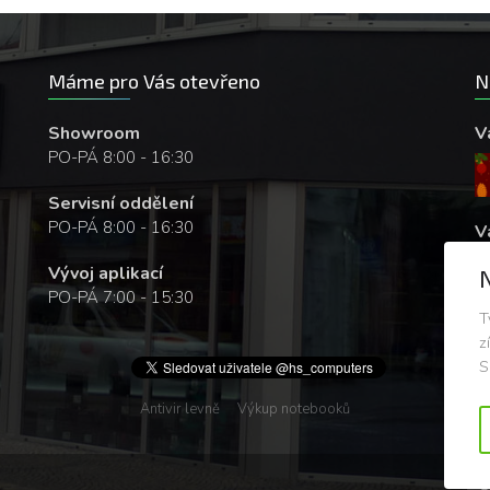
Máme pro Vás otevřeno
N
Showroom
V
PO-PÁ 8:00 - 16:30
Servisní oddělení
PO-PÁ 8:00 - 16:30
V
Vývoj aplikací
PO-PÁ 7:00 - 15:30
T
z
S
Antivir levně
Výkup notebooků