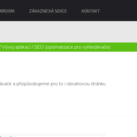
WROOM
ZÁKAZNICKÁ SEKCE
KONTAKT
/
Vývoj aplikací
/
SEO (optimalizace pro vyhledávače)
vače a přizpůsobujeme pro to i obsahovou stránku
Google strukturovaná data