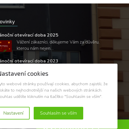
ovinky
ánoční otevírací doba 2025
Vážení zákazníci, děkujeme Vám za důvěru,
kterou nám nejen…
ánoční otevírací doba 2023
Vážení zákazníci, děkujeme Vám za důvěru,
Nastavení cookies
kterou nám nejen…
yto webové stránky používají cookies, abychom zajistili, že
ískáte to nejhodnotnější na našich webových stránkách.
ouhlas udělíte kliknutím na tlačítko "Souhlasím se vším".
Nastavení
Souhlasím se vším