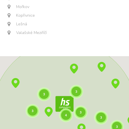
Mořkov
Kopřivnice
Lešná
Valašské Meziříčí
3
3
3
3
4
3
3