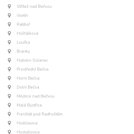
Střítež nad Bečvou
Vsetín
Ratiboř
Hošťálková
Loučka
Branky
Hutisko-Solanec
Prostřední Bečva
Horní Bečva
Dolní Bečva
Milotice nad Bečvou
Malá Bystřice
Frenštát pod Radhoštěm
Hodslavice
Hostašovice