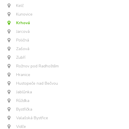
Kelč
Kunovice
Krhová
Jarcová
Poličná
Zašová
Zubří
Rožnov pod Radhoštěm
Hranice
Hustopeče nad Bečvou
Jablůnka
Růžďka
Bystřička
Valašská Bystřice
Vidče