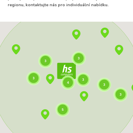
regionu, kontaktujte nás pro individuální nabídku.
3
3
3
3
4
3
3
5