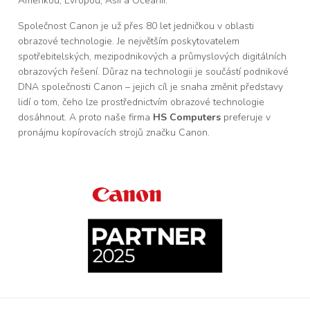
Amerikou, Evropou, Asií a Oceánií.
Společnost Canon je už přes 80 let jedničkou v oblasti
obrazové technologie. Je největším poskytovatelem
spotřebitelských, mezipodnikových a průmyslových digitálních
obrazových řešení. Důraz na technologii je součástí podnikové
DNA společnosti Canon – jejich cíl je snaha změnit představy
lidí o tom, čeho lze prostřednictvím obrazové technologie
dosáhnout. A proto naše firma
HS Computers
preferuje v
pronájmu kopírovacích strojů značku Canon.