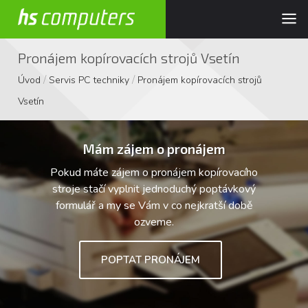
Pronájem kopírovacích strojů Vsetín
/
/
Úvod
Servis PC techniky
Pronájem kopírovacích strojů
Vsetín
Mám zájem o pronájem
Pokud máte zájem o pronájem kopírovacího
stroje stačí vyplnit jednoduchý poptávkový
formulář a my se Vám v co nejkratší době
ozveme.
POPTAT PRONÁJEM