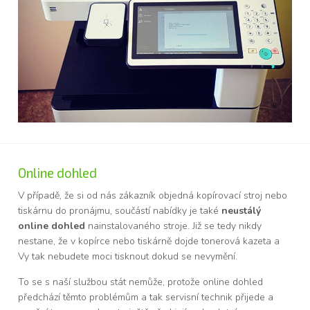
Online dohled
V případě, že si od nás zákazník objedná kopírovací stroj nebo
tiskárnu do pronájmu, součástí nabídky je také
neustálý
online dohled
nainstalovaného stroje. Již se tedy nikdy
nestane, že v kopírce nebo tiskárně dojde tonerová kazeta a
Vy tak nebudete moci tisknout dokud se nevymění.
To se s naší službou stát nemůže, protože online dohled
předchází těmto problémům a tak servisní technik přijede a