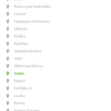
Rožnov pod Radhoštěm
Hranice
Hustopeče nad Bečvou
Jablůnka
Růžďka
Bystřička
Valašská Bystřice
Vidče
Střítež nad Bečvou
Vsetín
Ratiboř
Hošťálková
Loučka
Branky
Hutisko-Solanec