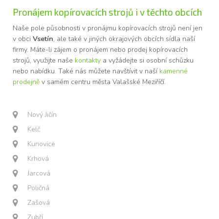
Pronájem kopírovacích strojů i v těchto obcích
Naše pole působnosti v pronájmu kopírovacích strojů není jen
v obci
Vsetín
, ale také v jiných okrajových obcích sídla naší
firmy. Máte-li zájem o pronájem nebo prodej kopírovacích
strojů, využijte naše
kontakty
a vyžádejte si osobní schůzku
nebo nabídku. Také nás můžete navštívit v naší
kamenné
prodejně
v samém centru města Valašské Meziříčí.
Nový Jičín
Kelč
Kunovice
Krhová
Jarcová
Poličná
Zašová
Zubří