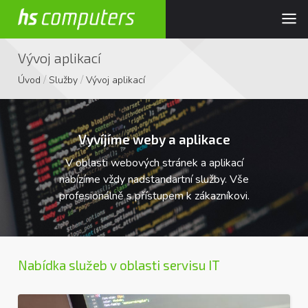
Vývoj aplikací
/
/
Úvod
Služby
Vývoj aplikací
Vyvíjíme weby a aplikace
V oblasti webových stránek a aplikací
nabízíme vždy nadstandartní služby. Vše
profesionálně s přístupem k zákazníkovi.
Nabídka služeb v oblasti servisu IT
Webové stránky