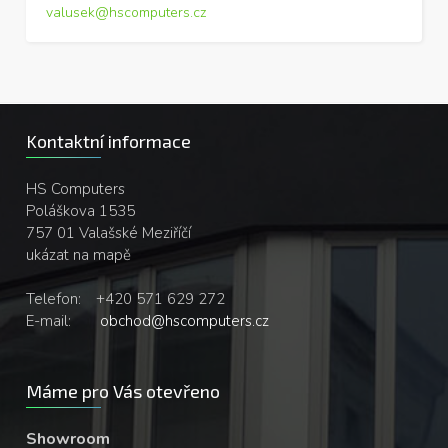
valusek@hscomputers.cz
Kontaktní informace
HS Computers
Poláškova 1535
757 01 Valašské Meziříčí
ukázat na mapě
Telefon:
+420 571 629 272
E-mail:
obchod@hscomputers.cz
Máme pro Vás otevřeno
Showroom