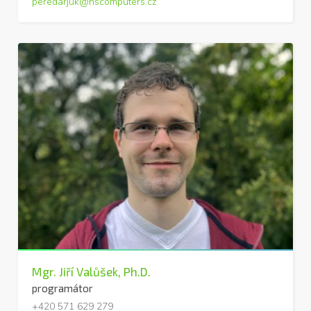
peredarjuk@hscomputers.cz
Mgr. Jiří Valůšek, Ph.D.
programátor
+420 571 629 279