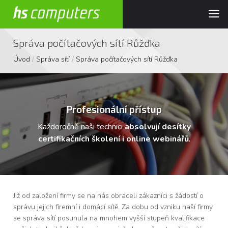
Správa počítačových sítí Růžďka
/
/
Úvod
Správa sítí
Správa počítačových sítí Růžďka
Profesionální přístup
Každoročně naši technici
absolvují desítky
certifikačních školení i online webinářů
.
Již od založení firmy se na nás obraceli zákazníci s žádostí o
správu jejich firemní i domácí sítě. Za dobu od vzniku naší firmy
se správa sítí posunula na mnohem vyšší stupeň kvalifikace