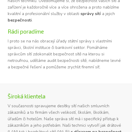
našich techniků. Uvědomujeme si, že bezpečnost vašich sítí a
zařízení je každoročně více a více ohrožena a proto nabízíme
kvalitní a profesionální služby v oblasti
správy sítí
a jejich
bezpečnosti
.
Rádi poradíme
I proto se na nás obracejí úřady státní správy s vlastními
správci, školní instituce či bankovní sektor. Pomáháme
správcům sítí zdokonalit bezpečnost sítě na kterou si
netroufnou, uděláme audit bezpečnosti sítě, nabídneme levné
a bezpečné řešení a pomůžeme zrychlit firemní síť.
Široká klientela
V současnosti spravujeme desítky sítí našich smluvních
zákazníků a to firmám všech velikostí, školám, školkám,
úřadům či hotelům. Naše správa sítí má i specifický přístup k
zákazníkům a jeho potřebám. Naši technici vytvoří jak drátové
(LAN) tak i bezdrátové sítě (Wi-Fi)
s důrazem na bezpečnost,