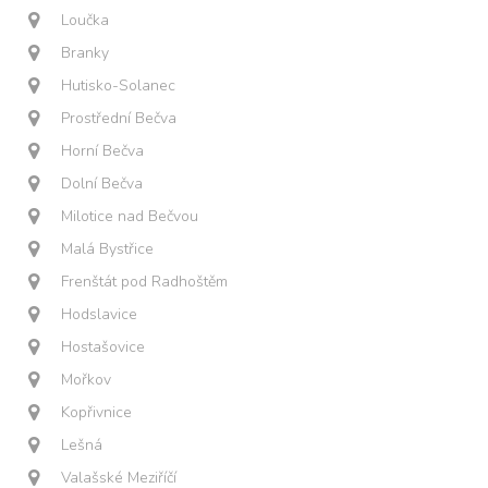
Loučka
Branky
Hutisko-Solanec
Prostřední Bečva
Horní Bečva
Dolní Bečva
Milotice nad Bečvou
Malá Bystřice
Frenštát pod Radhoštěm
Hodslavice
Hostašovice
Mořkov
Kopřivnice
Lešná
Valašské Meziříčí