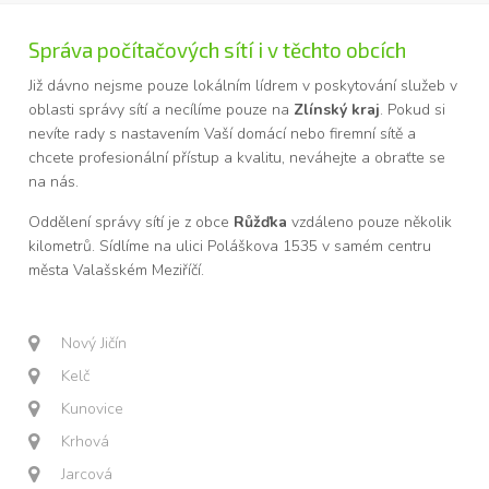
Správa počítačových sítí i v těchto obcích
Již dávno nejsme pouze lokálním lídrem v poskytování služeb v
oblasti správy sítí a necílíme pouze na
Zlínský kraj
. Pokud si
nevíte rady s nastavením Vaší domácí nebo firemní sítě a
chcete profesionální přístup a kvalitu, neváhejte a obraťte se
na nás.
Oddělení správy sítí je z obce
Růžďka
vzdáleno pouze několik
kilometrů. Sídlíme na ulici Poláškova 1535 v samém centru
města Valašském Meziříčí.
Nový Jičín
Kelč
Kunovice
Krhová
Jarcová