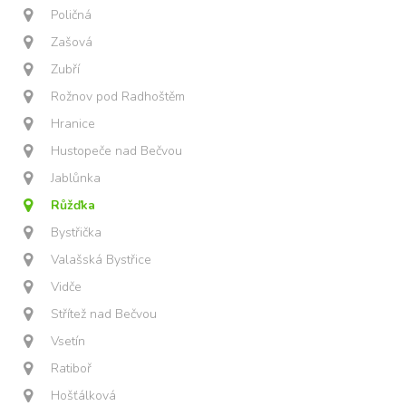
Poličná
Zašová
Zubří
Rožnov pod Radhoštěm
Hranice
Hustopeče nad Bečvou
Jablůnka
Růžďka
Bystřička
Valašská Bystřice
Vidče
Střítež nad Bečvou
Vsetín
Ratiboř
Hošťálková