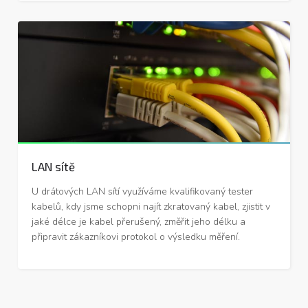
LAN sítě
LAN sítě
U drátových LAN sítí využíváme kvalifikovaný tester
kabelů, kdy jsme schopni najít zkratovaný kabel, zjistit v
jaké délce je kabel přerušený, změřit jeho délku a
připravit zákazníkovi protokol o výsledku měření.