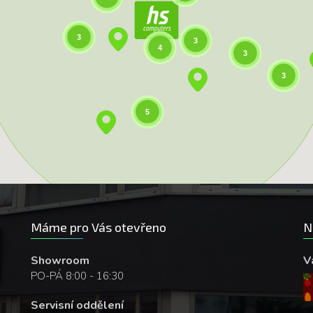
3
3
4
3
3
5
Máme pro Vás otevřeno
N
Showroom
V
PO-PÁ 8:00 - 16:30
Servisní oddělení