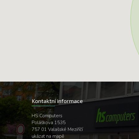
Kontaktní informace
HS Computers
Poláškova 1535
757 01 Valašské Meziříčí
ukázat na mapě