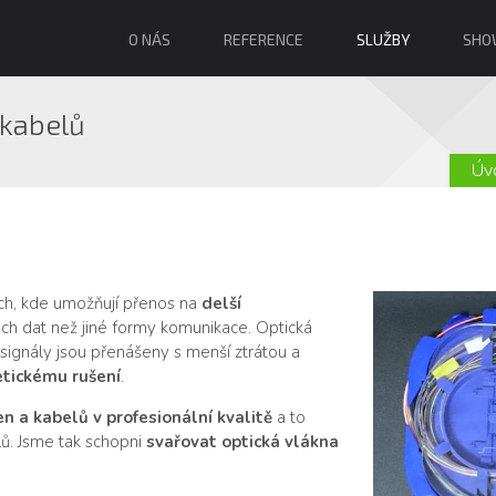
O NÁS
REFERENCE
SLUŽBY
SHO
 kabelů
Úv
ích, kde umožňují přenos na
delší
ech dat než jiné formy komunikace. Optická
signály jsou přenášeny s menší ztrátou a
tickému rušení
.
n a kabelů v profesionální kvalitě
a to
lů. Jsme tak schopni
svařovat optická vlákna