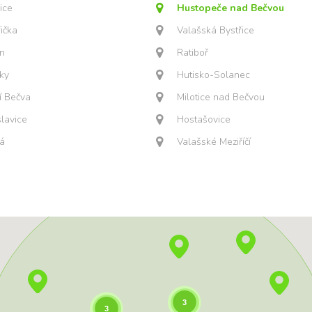
ice
Hustopeče nad Bečvou
řička
Valašská Bystřice
ín
Ratiboř
ky
Hutisko-Solanec
í Bečva
Milotice nad Bečvou
lavice
Hostašovice
á
Valašské Meziříčí
3
3