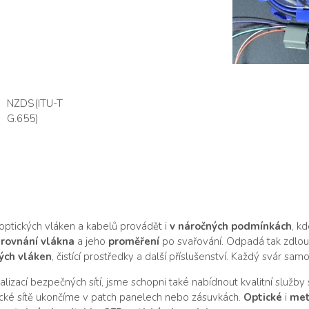
NZDS(ITU-T
G.655)
ptických vláken a kabelů provádět i
v náročných podmínkách
, k
rovnání vlákna
a jeho
proměření
po svařování. Odpadá tak zdlouh
ých vláken
, čistící prostředky a další příslušenství. Každý svár 
izací bezpečných sítí, jsme schopni také nabídnout kvalitní služby
cké sítě ukončíme v patch panelech nebo zásuvkách.
Optické
i
met