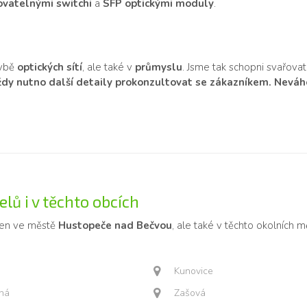
vatelnými switchi
a
SFP optickými moduly
.
avbě
optických sítí
, ale také v
průmyslu
. Jsme tak schopni svařovat
vždy nutno další detaily prokonzultovat se zákazníkem. Neváhej
lů i v těchto obcích
jen ve městě
Hustopeče nad Bečvou
, ale také v těchto okolních m
Kunovice
čná
Zašová