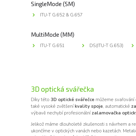
SingleMode (SM)
ITU-T G.652 & G.657
MultiMode (MM)
ITU-T G.651
DS(ITU-T G.653)
3D optická svářečka
Díky této
3D optické svářečce
můžeme svařování o
také vysoké zvětšení
kvality spoje
, automatické
za
výbavě nechybí profesionální
zalamovačka optick
Jelikož máme dlouholeté zkušenosti s návrhem a real
ukončíme v optických vanách nebo kazetách. Metali