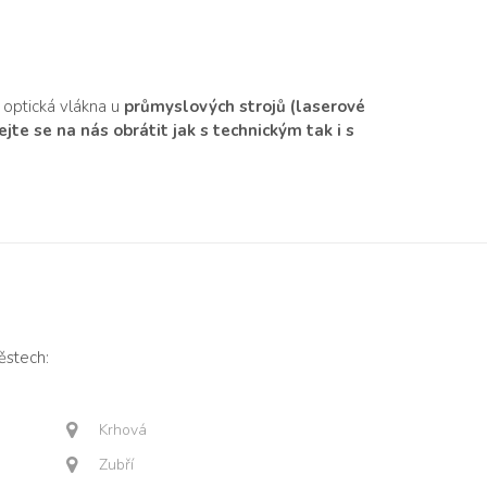
 optická vlákna u
průmyslových strojů (laserové
te se na nás obrátit jak s technickým tak i s
ěstech:
Krhová
Zubří