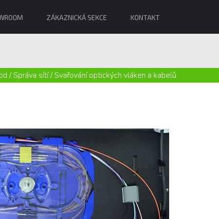
WROOM
ZÁKAZNICKÁ SEKCE
KONTAKT
od
/
Správa sítí
/
Svařování optických vláken a kabelů
Svařování v profesionální kvalitě