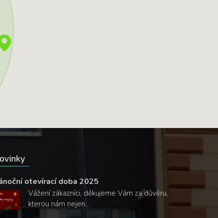
ovinky
ánoční otevírací doba 2025
Vážení zákazníci, děkujeme Vám za důvěru,
kterou nám nejen…