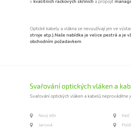
v
kvalitních rackových skříních
a propojit
manago
Optické kabely a vlákna se nevyužívají jen ve výst
stroje atp.).
Naše nabídka je velice pestrá a je 
obchodním požadavkem
.
Svařování optických vláken a kabe
Svařování optických vláken a kabelů neprovádíme 
Nový Jičín
Kelč
Jarcová
Poli