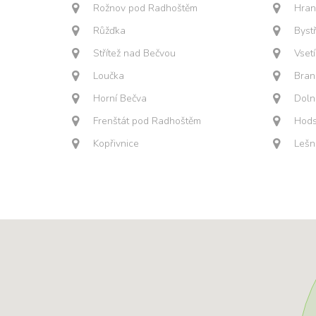
Rožnov pod Radhoštěm
Hran
Růžďka
Byst
Střítež nad Bečvou
Vset
Loučka
Bran
Horní Bečva
Doln
Frenštát pod Radhoštěm
Hods
Kopřivnice
Lešn