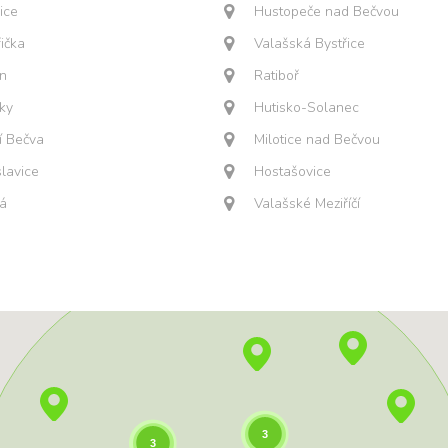
ice
Hustopeče nad Bečvou
řička
Valašská Bystřice
ín
Ratiboř
ky
Hutisko-Solanec
í Bečva
Milotice nad Bečvou
lavice
Hostašovice
á
Valašské Meziříčí
3
3