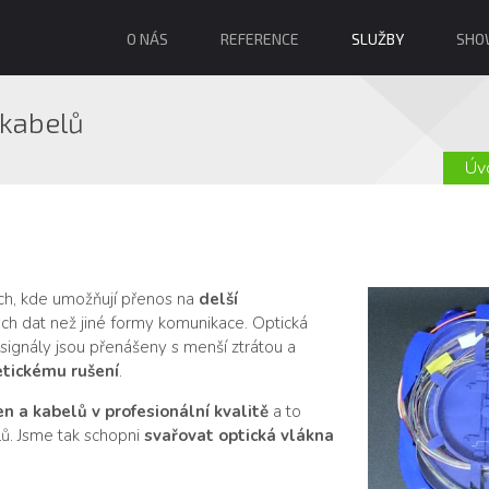
O NÁS
REFERENCE
SLUŽBY
SHO
 kabelů
Úv
ích, kde umožňují přenos na
delší
ech dat než jiné formy komunikace. Optická
signály jsou přenášeny s menší ztrátou a
tickému rušení
.
n a kabelů v profesionální kvalitě
a to
lů. Jsme tak schopni
svařovat optická vlákna