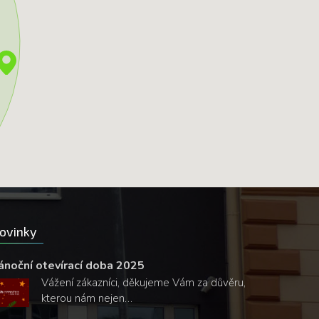
ovinky
ánoční otevírací doba 2025
Vážení zákazníci, děkujeme Vám za důvěru,
kterou nám nejen…