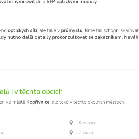
vatelnými switchi
a
SFP optickými moduly
.
avbě
optických sítí
, ale také v
průmyslu
. Jsme tak schopni svařovat
vždy nutno další detaily prokonzultovat se zákazníkem. Neváhej
lů i v těchto obcích
jen ve městě
Kopřivnice
, ale také v těchto okolních městech:
Kunovice
čná
Zašová