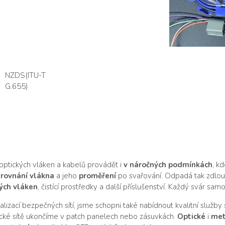
NZDS(ITU-T
G.655)
ptických vláken a kabelů provádět i
v náročných podmínkách
, k
rovnání vlákna
a jeho
proměření
po svařování. Odpadá tak zdlouh
ých vláken
, čistící prostředky a další příslušenství. Každý svár 
izací bezpečných sítí, jsme schopni také nabídnout kvalitní služby
cké sítě ukončíme v patch panelech nebo zásuvkách.
Optické
i
met