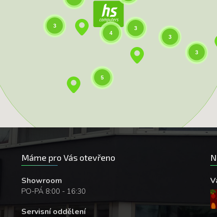
3
3
4
3
3
5
Máme pro Vás otevřeno
N
Showroom
V
PO-PÁ 8:00 - 16:30
Servisní oddělení