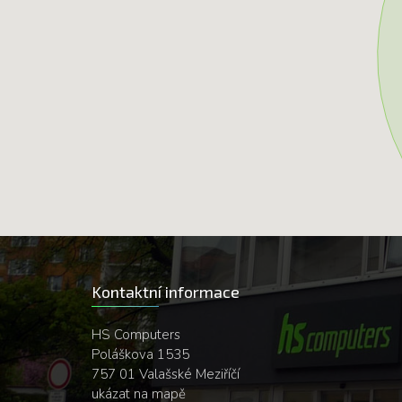
Kontaktní informace
HS Computers
Poláškova 1535
757 01 Valašské Meziříčí
ukázat na mapě