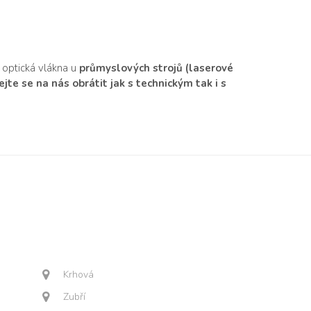
 optická vlákna u
průmyslových strojů (laserové
te se na nás obrátit jak s technickým tak i s
Krhová
Zubří