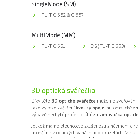
SingleMode (SM)
ITU-T G.652 & G.657
MultiMode (MM)
ITU-T G.651
DS(ITU-T G.653)
3D optická svářečka
Díky této
3D optické svářečce
můžeme svařování o
také vysoké zvětšení
kvality spoje
, automatické
za
výbavě nechybí profesionální
zalamovačka optick
Jelikož máme dlouholeté zkušenosti s návrhem a real
ukončíme v optických vanách nebo kazetách. Metali