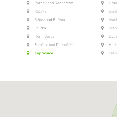
Rožnov pod Radhoštěm
Hran
Růžďka
Byst
Střítež nad Bečvou
Vset
Loučka
Bran
Horní Bečva
Doln
Frenštát pod Radhoštěm
Hods
Kopřivnice
Lešn