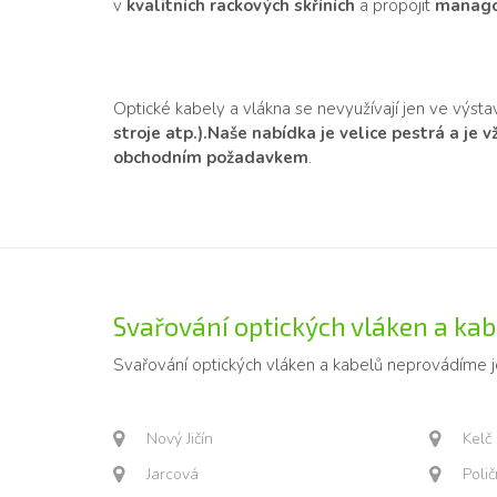
v
kvalitních rackových skříních
a propojit
manago
Optické kabely a vlákna se nevyužívají jen ve výst
stroje atp.).
Naše nabídka je velice pestrá a je 
obchodním požadavkem
.
Svařování optických vláken a kabe
Svařování optických vláken a kabelů neprovádíme 
Nový Jičín
Kelč
Jarcová
Poli