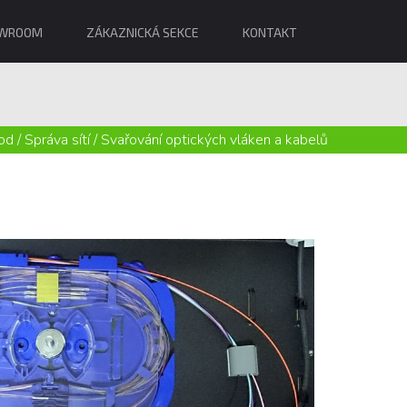
WROOM
ZÁKAZNICKÁ SEKCE
KONTAKT
od
/
Správa sítí
/
Svařování optických vláken a kabelů
Svařování v profesionální kvalitě