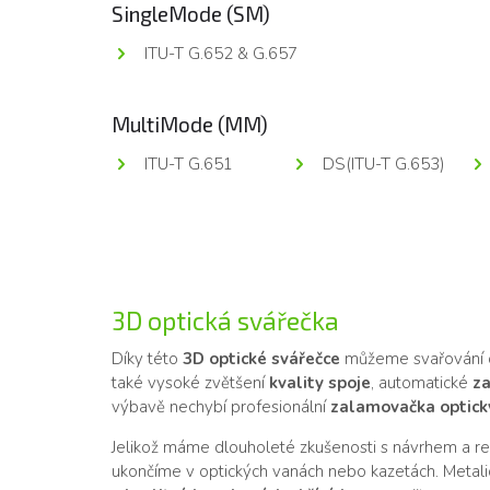
SingleMode (SM)
ITU-T G.652 & G.657
MultiMode (MM)
ITU-T G.651
DS(ITU-T G.653)
3D optická svářečka
Díky této
3D optické svářečce
můžeme svařování o
také vysoké zvětšení
kvality spoje
, automatické
za
výbavě nechybí profesionální
zalamovačka optick
Jelikož máme dlouholeté zkušenosti s návrhem a real
ukončíme v optických vanách nebo kazetách. Metali