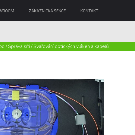
WROOM
ZÁKAZNICKÁ SEKCE
KONTAKT
od
/
Správa sítí
/
Svařování optických vláken a kabelů
Svařování v profesionální kvalitě