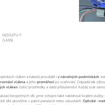
NZDS(ITU-T
G.655)
ptických vláken a kabelů provádět i
v náročných podmínkách
, k
rovnání vlákna
a jeho
proměření
po svařování. Odpadá tak zdlouh
ých vláken
, čistící prostředky a další příslušenství. Každý svár 
izací bezpečných sítí, jsme schopni také nabídnout kvalitní služby
cké sítě ukončíme v patch panelech nebo zásuvkách.
Optické
i
met