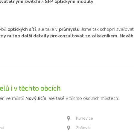
vatelnými switchi
a
SFP optickými moduly
.
avbě
optických sítí
, ale také v
průmyslu
. Jsme tak schopni svařovat
vždy nutno další detaily prokonzultovat se zákazníkem. Neváhej
lů i v těchto obcích
jen ve městě
Nový Jičín
, ale také v těchto okolních městech:
Kunovice
čná
Zašová