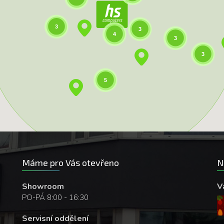
3
3
4
3
3
5
Máme pro Vás otevřeno
N
Showroom
V
PO-PÁ 8:00 - 16:30
Servisní oddělení