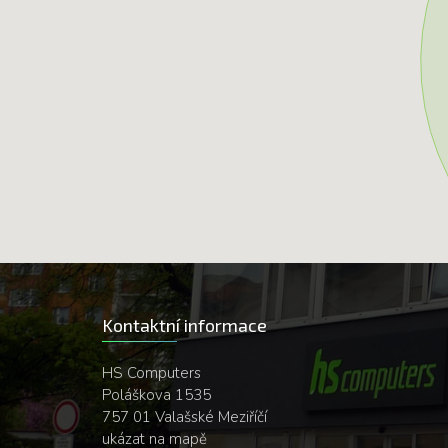
Kontaktní informace
HS Computers
Poláškova 1535
757 01 Valašské Meziříčí
ukázat na mapě