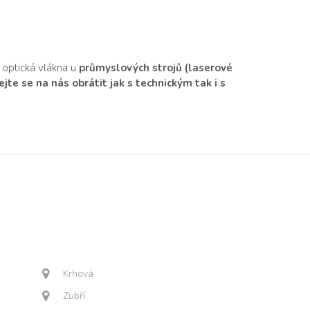
 optická vlákna u
průmyslových strojů (laserové
te se na nás obrátit jak s technickým tak i s
Krhová
Zubří