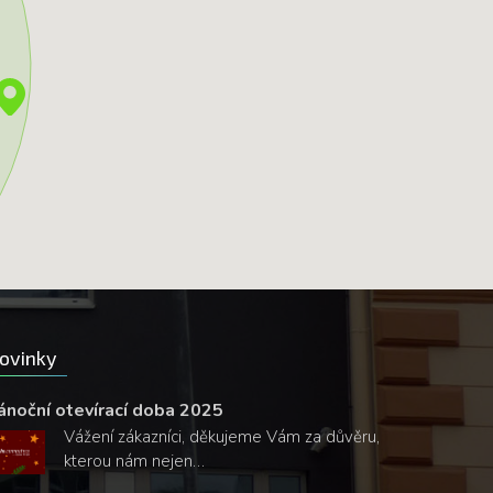
ovinky
ánoční otevírací doba 2025
Vážení zákazníci, děkujeme Vám za důvěru,
kterou nám nejen…