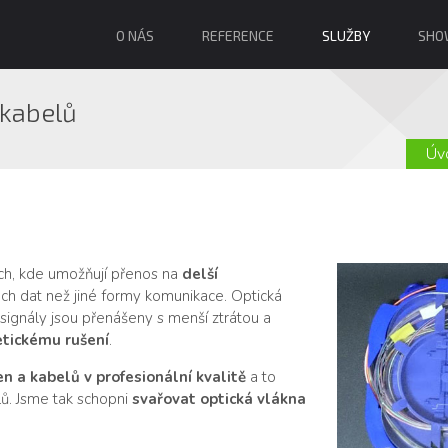
O NÁS
REFERENCE
SLUŽBY
SHO
 kabelů
Úv
ích, kde umožňují přenos na
delší
ech dat než jiné formy komunikace. Optická
signály jsou přenášeny s menší ztrátou a
tickému rušení
.
n a kabelů v profesionální kvalitě
a to
lů. Jsme tak schopni
svařovat optická vlákna