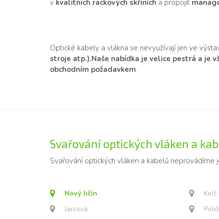
v
kvalitních rackových skříních
a propojit
manago
Optické kabely a vlákna se nevyužívají jen ve výst
stroje atp.).
Naše nabídka je velice pestrá a je 
obchodním požadavkem
.
Svařování optických vláken a kabe
Svařování optických vláken a kabelů neprovádíme 
Nový Jičín
Kelč
Jarcová
Poli