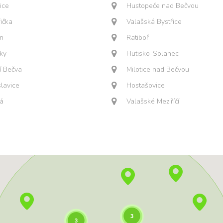
ice
Hustopeče nad Bečvou
řička
Valašská Bystřice
ín
Ratiboř
ky
Hutisko-Solanec
í Bečva
Milotice nad Bečvou
lavice
Hostašovice
á
Valašské Meziříčí
3
3