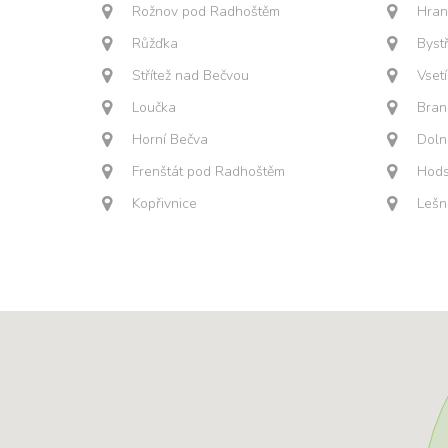
Rožnov pod Radhoštěm
Hran
Růžďka
Byst
Střítež nad Bečvou
Vset
Loučka
Bran
Horní Bečva
Doln
Frenštát pod Radhoštěm
Hods
Kopřivnice
Lešn