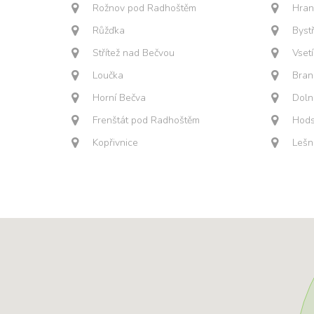
Rožnov pod Radhoštěm
Hran
Růžďka
Byst
Střítež nad Bečvou
Vset
Loučka
Bran
Horní Bečva
Doln
Frenštát pod Radhoštěm
Hods
Kopřivnice
Lešn