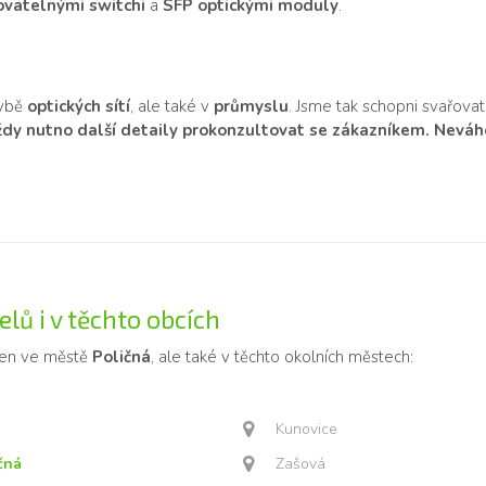
vatelnými switchi
a
SFP optickými moduly
.
avbě
optických sítí
, ale také v
průmyslu
. Jsme tak schopni svařovat
vždy nutno další detaily prokonzultovat se zákazníkem. Neváhej
lů i v těchto obcích
jen ve městě
Poličná
, ale také v těchto okolních městech:
Kunovice
čná
Zašová