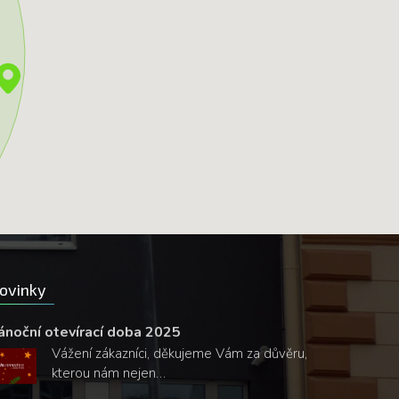
ovinky
ánoční otevírací doba 2025
Vážení zákazníci, děkujeme Vám za důvěru,
kterou nám nejen…