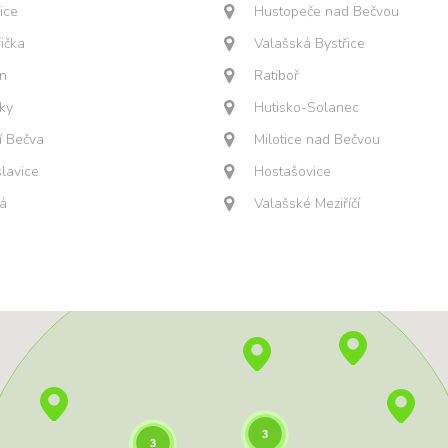
ice
Hustopeče nad Bečvou
řička
Valašská Bystřice
ín
Ratiboř
ky
Hutisko-Solanec
í Bečva
Milotice nad Bečvou
lavice
Hostašovice
á
Valašské Meziříčí
3
3