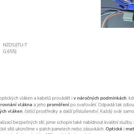
NZDS(ITU-T
G.655)
ptických vláken a kabelů provádět i
v náročných podmínkách
, k
rovnání vlákna
a jeho
proměření
po svařování. Odpadá tak zdlouh
ých vláken
, čistící prostředky a další příslušenství. Každý svár 
izací bezpečných sítí, jsme schopni také nabídnout kvalitní služby
cké sítě ukončíme v patch panelech nebo zásuvkách.
Optické
i
met