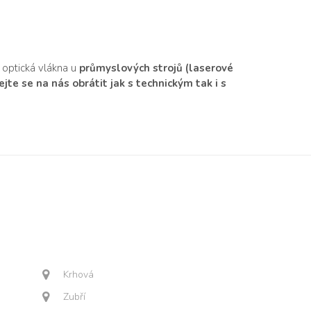
 optická vlákna u
průmyslových strojů (laserové
te se na nás obrátit jak s technickým tak i s
Krhová
Zubří