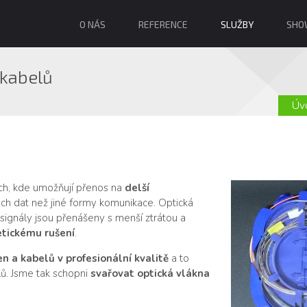
O NÁS
REFERENCE
SLUŽBY
SHO
 kabelů
Úv
ích, kde umožňují přenos na
delší
ech dat než jiné formy komunikace. Optická
signály jsou přenášeny s menší ztrátou a
tickému rušení
.
n a kabelů v profesionální kvalitě
a to
lů. Jsme tak schopni
svařovat optická vlákna