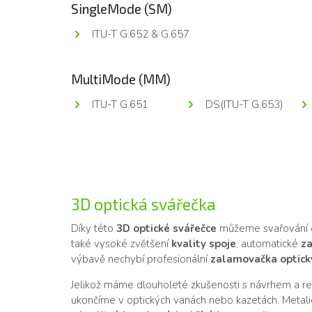
SingleMode (SM)
ITU-T G.652 & G.657
MultiMode (MM)
ITU-T G.651
DS(ITU-T G.653)
3D optická svářečka
Díky této
3D optické svářečce
můžeme svařování o
také vysoké zvětšení
kvality spoje
, automatické
za
výbavě nechybí profesionální
zalamovačka optick
Jelikož máme dlouholeté zkušenosti s návrhem a real
ukončíme v optických vanách nebo kazetách. Metali