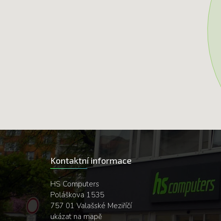
Kontaktní informace
HS Computers
Poláškova 1535
757 01 Valašské Meziříčí
ukázat na mapě