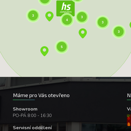
3
3
4
3
3
5
Máme pro Vás otevřeno
N
Showroom
V
PO-PÁ 8:00 - 16:30
Servisní oddělení