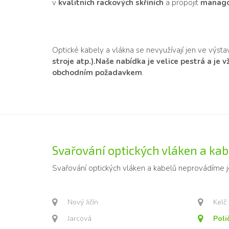
v
kvalitních rackových skříních
a propojit
manago
Optické kabely a vlákna se nevyužívají jen ve výst
stroje atp.).
Naše nabídka je velice pestrá a je 
obchodním požadavkem
.
Svařování optických vláken a kabe
Svařování optických vláken a kabelů neprovádíme 
Nový Jičín
Kelč
Jarcová
Poli