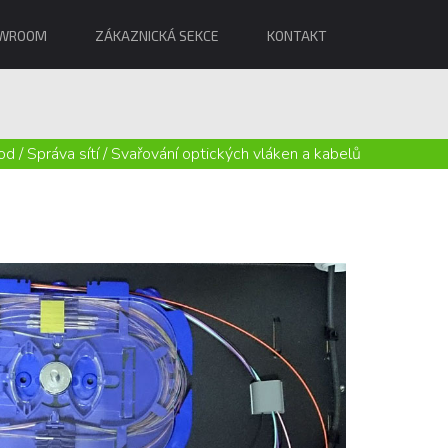
WROOM
ZÁKAZNICKÁ SEKCE
KONTAKT
od
/
Správa sítí
/
Svařování optických vláken a kabelů
Svařování v profesionální kvalitě