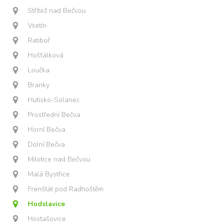
Střítež nad Bečvou
Vsetín
Ratiboř
Hošťálková
Loučka
Branky
Hutisko-Solanec
Prostřední Bečva
Horní Bečva
Dolní Bečva
Milotice nad Bečvou
Malá Bystřice
Frenštát pod Radhoštěm
Hodslavice
Hostašovice