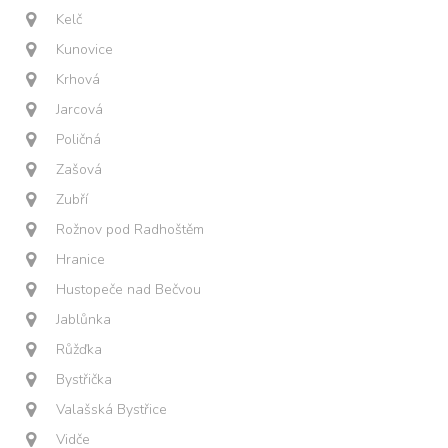
Kelč
Kunovice
Krhová
Jarcová
Poličná
Zašová
Zubří
Rožnov pod Radhoštěm
Hranice
Hustopeče nad Bečvou
Jablůnka
Růžďka
Bystřička
Valašská Bystřice
Vidče