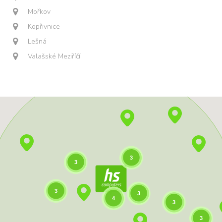
Mořkov
Kopřivnice
Lešná
Valašské Meziříčí
3
3
3
3
4
3
3