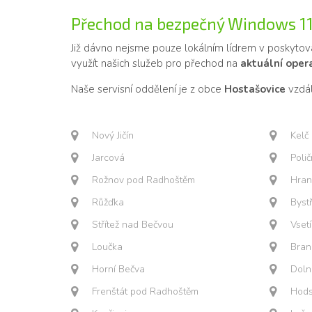
Přechod na bezpečný Windows 1
Již dávno nejsme pouze lokálním lídrem v poskytová
využít našich služeb pro přechod na
aktuální ope
Naše servisní oddělení je z obce
Hostašovice
vzdál
Nový Jičín
Kelč
Jarcová
Poli
Rožnov pod Radhoštěm
Hran
Růžďka
Byst
Střítež nad Bečvou
Vset
Loučka
Bran
Horní Bečva
Doln
Frenštát pod Radhoštěm
Hods