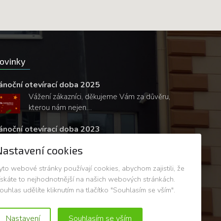
ovinky
ánoční otevírací doba 2025
Vážení zákazníci, děkujeme Vám za důvěru,
kterou nám nejen…
ánoční otevírací doba 2023
Vážení zákazníci, děkujeme Vám za důvěru,
Nastavení cookies
kterou nám nejen…
yto webové stránky používají cookies, abychom zajistili, že
ískáte to nejhodnotnější na našich webových stránkách.
ouhlas udělíte kliknutím na tlačítko "Souhlasím se vším".
Nastavení
Souhlasím se vším