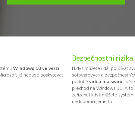
Bezpečnostní rizika
ystému
Windows 10 ve verzi
I když můžete i dál používat s
 Microsoft již nebude poskytovat
softwarových a bezpečnostních
podobě
virů a malwaru
. Jdět
přechod na Windows 11. A to 
zařízení. I když můžete systém
nedoporučujeme to.