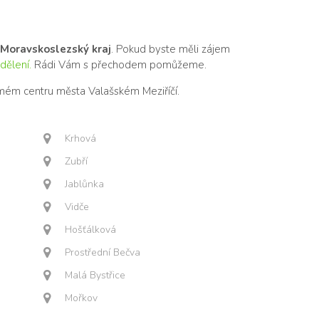
Moravskoslezský kraj
. Pokud byste měli zájem
dělení.
Rádi Vám s přechodem pomůžeme.
amém centru města Valašském Meziříčí.
Krhová
Zubří
Jablůnka
Vidče
Hošťálková
Prostřední Bečva
Malá Bystřice
Mořkov