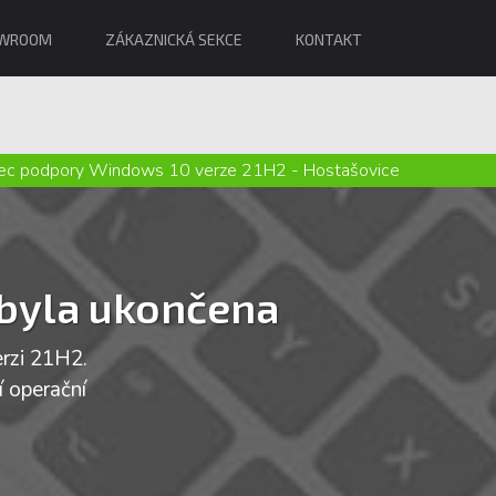
WROOM
ZÁKAZNICKÁ SEKCE
KONTAKT
ec podpory Windows 10 verze 21H2 - Hostašovice
 byla ukončena
rzi 21H2.
í operační