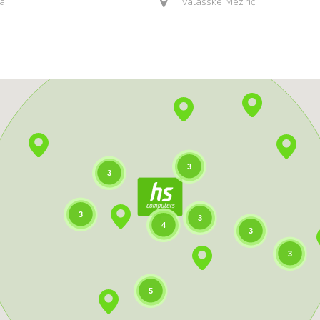
á
Valašské Meziříčí
3
3
3
3
4
3
3
5