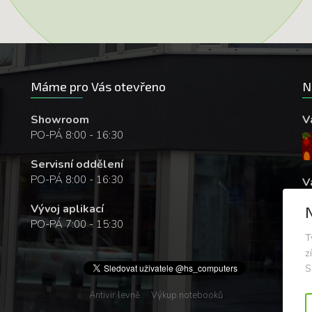
Máme pro Vás otevřeno
N
Showroom
V
PO-PÁ 8:00 - 16:30
Servisní oddělení
PO-PÁ 8:00 - 16:30
V
Vývoj aplikací
PO-PÁ 7:00 - 15:30
T
z
S
Antivir levně
Výkup notebooků