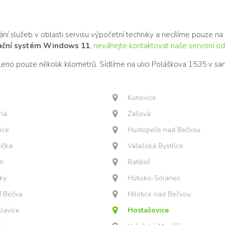
1
ní služeb v oblasti servisu výpočetní techniky a necílíme pouze na
rační systém Windows 11
,
neváhejte kontaktovat naše servisní od
eno pouze několik kilometrů. Sídlíme na ulici Poláškova 1535 v s
Kunovice
čná
Zašová
ice
Hustopeče nad Bečvou
řička
Valašská Bystřice
ín
Ratiboř
ky
Hutisko-Solanec
í Bečva
Milotice nad Bečvou
lavice
Hostašovice