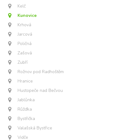
Kelč
Kunovice
Krhová
Jarcová
Poličná
Zašová
Zubří
Rožnov pod Radhoštěm
Hranice
Hustopeče nad Bečvou
Jablůnka
Růžďka
Bystřička
Valašská Bystřice
Vidče