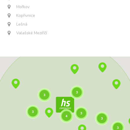
Mořkov
Kopřivnice
Lešná
Valašské Meziříčí
3
3
3
3
4
3
3