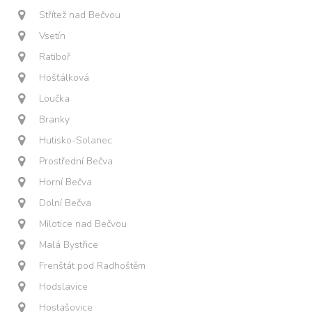
Střítež nad Bečvou
Vsetín
Ratiboř
Hošťálková
Loučka
Branky
Hutisko-Solanec
Prostřední Bečva
Horní Bečva
Dolní Bečva
Milotice nad Bečvou
Malá Bystřice
Frenštát pod Radhoštěm
Hodslavice
Hostašovice