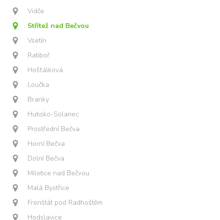
Vidče
Střítež nad Bečvou
Vsetín
Ratiboř
Hošťálková
Loučka
Branky
Hutisko-Solanec
Prostřední Bečva
Horní Bečva
Dolní Bečva
Milotice nad Bečvou
Malá Bystřice
Frenštát pod Radhoštěm
Hodslavice