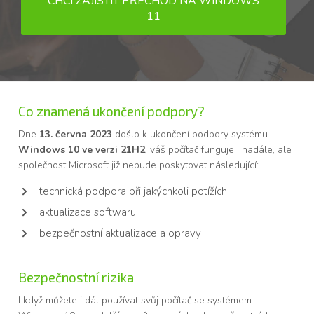
CHCI ZAJISTIT PŘECHOD NA WINDOWS
11
Co znamená ukončení podpory?
Dne
13. června 2023
došlo k ukončení podpory systému
Windows 10 ve verzi 21H2
, váš počítač funguje i nadále, ale
společnost Microsoft již nebude poskytovat následující:
technická podpora při jakýchkoli potížích
aktualizace softwaru
bezpečnostní aktualizace a opravy
Bezpečnostní rizika
I když můžete i dál používat svůj počítač se systémem