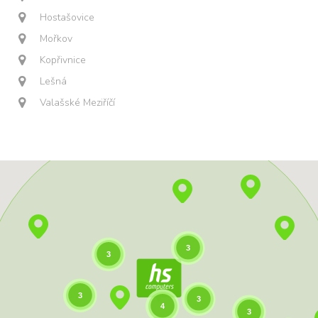
Hostašovice
Mořkov
Kopřivnice
Lešná
Valašské Meziříčí
3
3
3
3
4
3