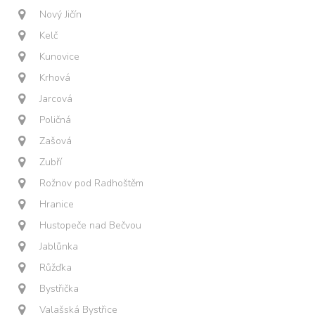
Nový Jičín
Kelč
Kunovice
Krhová
Jarcová
Poličná
Zašová
Zubří
Rožnov pod Radhoštěm
Hranice
Hustopeče nad Bečvou
Jablůnka
Růžďka
Bystřička
Valašská Bystřice