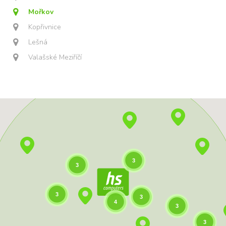
Mořkov
Kopřivnice
Lešná
Valašské Meziříčí
3
3
3
3
4
3
3