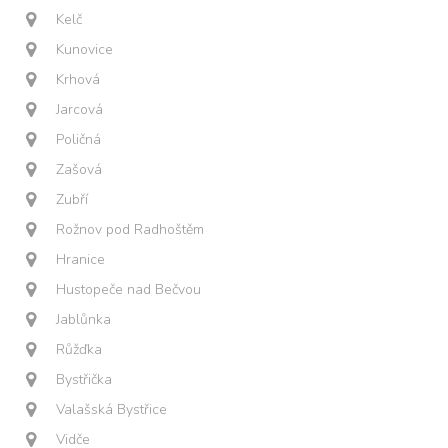
Kelč
Kunovice
Krhová
Jarcová
Poličná
Zašová
Zubří
Rožnov pod Radhoštěm
Hranice
Hustopeče nad Bečvou
Jablůnka
Růžďka
Bystřička
Valašská Bystřice
Vidče