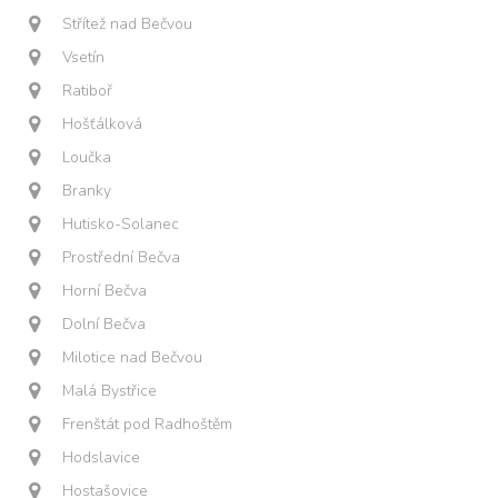
Střítež nad Bečvou
Vsetín
Ratiboř
Hošťálková
Loučka
Branky
Hutisko-Solanec
Prostřední Bečva
Horní Bečva
Dolní Bečva
Milotice nad Bečvou
Malá Bystřice
Frenštát pod Radhoštěm
Hodslavice
Hostašovice