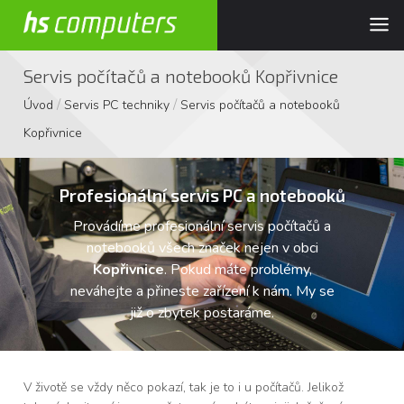
Servis počítačů a notebooků Kopřivnice
/
/
Úvod
Servis PC techniky
Servis počítačů a notebooků
Kopřivnice
Profesionální servis PC a notebooků
Provádíme profesionální servis počítačů a
notebooků všech značek nejen v obci
Kopřivnice
. Pokud máte problémy,
neváhejte a přineste zařízení k nám. My se
již o zbytek postaráme.
V životě se vždy něco pokazí, tak je to i u počítačů. Jelikož