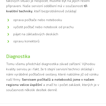
takových situací je nespočet, musíme být na jejich řešení
připraveni. Naše servisní oddělení má v současnosti
tři
kvalitní techniky
, kteří bezproblémově zvládají:
oprava počítače nebo notebooku
vyčistit počítač nebo notebook od prachu
pájet na základových deskách
opravu konektorů
Diagnostika
Tomu všemu předchází diagnostika závad zařízení. Výhodou
kvality servisu je i fakt, že ti stejní servisní technici skládají i
námi vyráběné počítačové sestavy, které nabízíme již od vzniku
naší firmy.
Servisem počítačů a notebooků jsme v našem
regionu velice úspěšní
a značí to i počet zakázek, kterých je v
současnosti několik desítek denně.