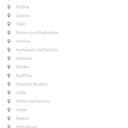
Poličná
Zašová
Zubří
Rožnov pod Radhoštěm
Hranice
Hustopeče nad Bečvou
Jablůnka
Růžďka
Bystřička
Valašská Bystřice
Vidče
Střítež nad Bečvou
Vsetín
Ratiboř
Hošťálková