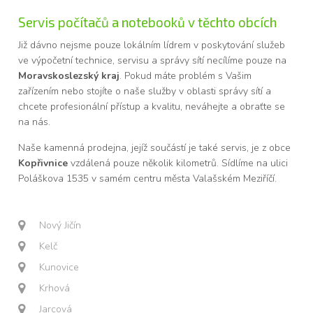
Servis počítačů a notebooků v těchto obcích
Již dávno nejsme pouze lokálním lídrem v poskytování služeb
ve výpočetní technice, servisu a správy sítí necílíme pouze na
Moravskoslezský kraj
. Pokud máte problém s Vašim
zařízením nebo stojíte o naše služby v oblasti správy sítí a
chcete profesionální přístup a kvalitu, neváhejte a obraťte se
na nás.
Naše kamenná prodejna, jejíž součástí je také servis, je z obce
Kopřivnice
vzdálená pouze několik kilometrů. Sídlíme na ulici
Poláškova 1535 v samém centru města Valašském Meziříčí.
Nový Jičín
Kelč
Kunovice
Krhová
Jarcová