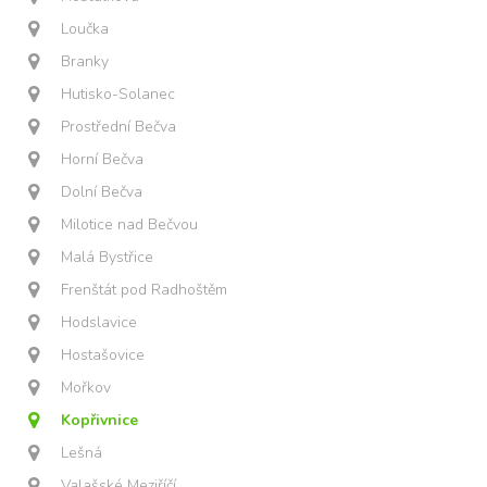
Loučka
Branky
Hutisko-Solanec
Prostřední Bečva
Horní Bečva
Dolní Bečva
Milotice nad Bečvou
Malá Bystřice
Frenštát pod Radhoštěm
Hodslavice
Hostašovice
Mořkov
Kopřivnice
Lešná
Valašské Meziříčí