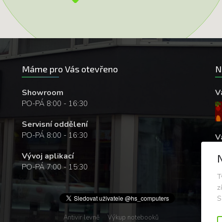
Máme pro Vás otevřeno
N
Showroom
V
PO-PÁ 8:00 - 16:30
Servisní oddělení
PO-PÁ 8:00 - 16:30
V
Vývoj aplikací
PO-PÁ 7:00 - 15:30
T
z
S
Antivir levně
Výkup notebooků