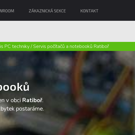
WROOM
ZÁKAZNICKÁ SEKCE
KONTAKT
is PC techniky
/
Servis počítačů a notebooků Ratiboř
ebooků
en v obci
Ratiboř
.
 zbytek postaráme.