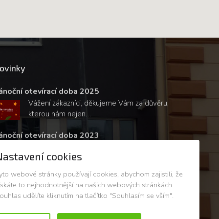
ovinky
ánoční otevírací doba 2025
Vážení zákazníci, děkujeme Vám za důvěru,
kterou nám nejen…
ánoční otevírací doba 2023
Vážení zákazníci, děkujeme Vám za důvěru,
Nastavení cookies
kterou nám nejen…
yto webové stránky používají cookies, abychom zajistili, že
ískáte to nejhodnotnější na našich webových stránkách.
ouhlas udělíte kliknutím na tlačítko "Souhlasím se vším".