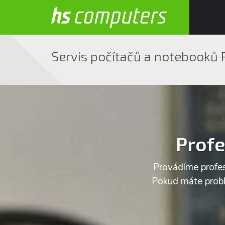
Servis počítačů a notebooků 
Profe
Provádíme profes
Pokud máte problé