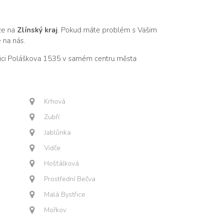
uze na
Zlínský kraj
. Pokud máte problém s Vašim
e na nás.
ulici Poláškova 1535 v samém centru města
Krhová
Zubří
Jablůnka
Vidče
Hošťálková
Prostřední Bečva
Malá Bystřice
Mořkov