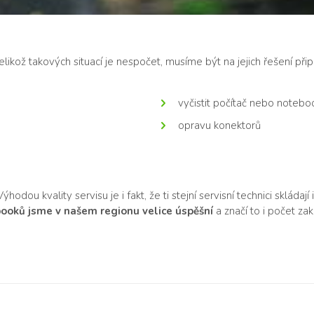
 Jelikož takových situací je nespočet, musíme být na jejich řešení p
vyčistit počítač nebo notebo
opravu konektorů
odou kvality servisu je i fakt, že ti stejní servisní technici skláda
ooků jsme v našem regionu velice úspěšní
a značí to i počet zak