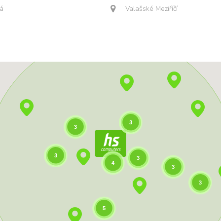
á
Valašské Meziříčí
3
3
3
3
4
3
3
5