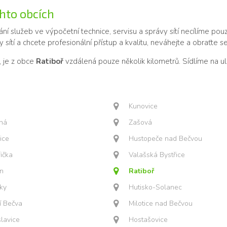
chto obcích
ní služeb ve výpočetní technice, servisu a správy sítí necílíme po
 sítí a chcete profesionální přístup a kvalitu, neváhejte a obraťte s
, je z obce
Ratiboř
vzdálená pouze několik kilometrů. Sídlíme na 
Kunovice
čná
Zašová
ice
Hustopeče nad Bečvou
řička
Valašská Bystřice
ín
Ratiboř
ky
Hutisko-Solanec
í Bečva
Milotice nad Bečvou
lavice
Hostašovice