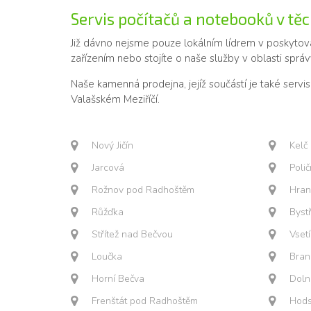
Servis počítačů a notebooků v tě
Již dávno nejsme pouze lokálním lídrem v poskytová
zařízením nebo stojíte o naše služby v oblasti správy
Naše kamenná prodejna, jejíž součástí je také servis
Valašském Meziříčí.
Nový Jičín
Kelč
Jarcová
Poli
Rožnov pod Radhoštěm
Hran
Růžďka
Byst
Střítež nad Bečvou
Vset
Loučka
Bran
Horní Bečva
Doln
Frenštát pod Radhoštěm
Hods