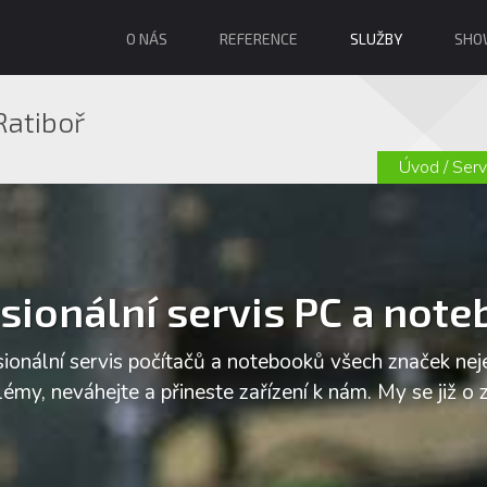
O NÁS
REFERENCE
SLUŽBY
SHO
Ratiboř
Úvod
/
Serv
sionální servis PC a not
ionální servis počítačů a notebooků všech značek nej
my, neváhejte a přineste zařízení k nám. My se již o