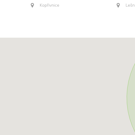
Kopřivnice
Lešn