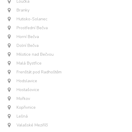
Loučka
Branky
Hutisko-Solanec
Prostřední Bečva
Horní Bečva
Dolní Bečva
Milotice nad Bečvou
Malá Bystřice
Frenštát pod Radhoštěm
Hodslavice
Hostašovice
Mořkov
Kopřivnice
Lešná
Valašské Meziříčí