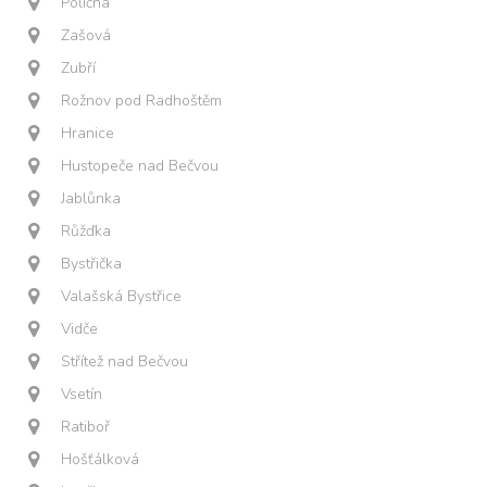
Poličná
Zašová
Zubří
Rožnov pod Radhoštěm
Hranice
Hustopeče nad Bečvou
Jablůnka
Růžďka
Bystřička
Valašská Bystřice
Vidče
Střítež nad Bečvou
Vsetín
Ratiboř
Hošťálková