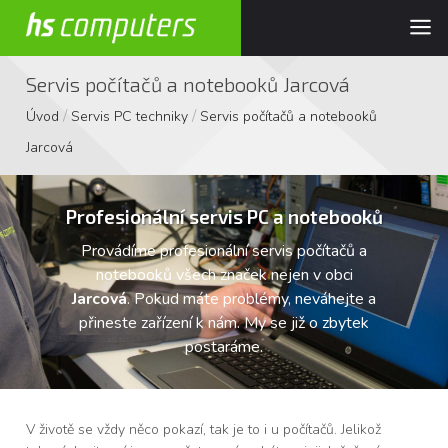
Servis počítačů a notebooků Jarcová
/
/
Úvod
Servis PC techniky
Servis počítačů a notebooků
Jarcová
Profesionální servis PC a notebooků
Provádíme profesionální servis počítačů a
notebooků všech značek nejen v obci
Jarcová
. Pokud máte problémy, neváhejte a
přineste zařízení k nám. My se již o zbytek
postaráme.
V životě se vždy něco pokazí, tak je to i u počítačů. Jelikož