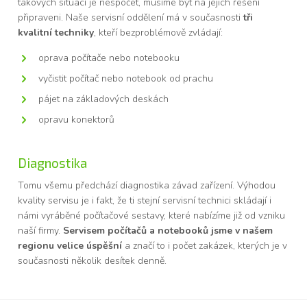
takových situací je nespočet, musíme být na jejich řešení
připraveni. Naše servisní oddělení má v současnosti
tři
kvalitní techniky
, kteří bezproblémově zvládají:
oprava počítače nebo notebooku
vyčistit počítač nebo notebook od prachu
pájet na základových deskách
opravu konektorů
Diagnostika
Tomu všemu předchází diagnostika závad zařízení. Výhodou
kvality servisu je i fakt, že ti stejní servisní technici skládají i
námi vyráběné počítačové sestavy, které nabízíme již od vzniku
naší firmy.
Servisem počítačů a notebooků jsme v našem
regionu velice úspěšní
a značí to i počet zakázek, kterých je v
současnosti několik desítek denně.