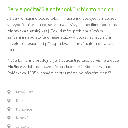
Servis počítačů a notebooků v těchto obcích
Již dávno nejsme pouze lokálním lídrem v poskytování služeb
ve výpočetní technice, servisu a správy sítí necílíme pouze na
Moravskoslezský kraj
. Pokud máte problém s Vašim
zařízením nebo stojíte o naše služby v oblasti správy sítí a
chcete profesionální přístup a kvalitu, neváhejte a obraťte se
na nás.
Naše kamenná prodejna, jejíž součástí je také servis, je z obce
Mořkov
vzdálená pouze několik kilometrů. Sídlíme na ulici
Poláškova 1535 v samém centru města Valašském Meziříčí.
Nový Jičín
Kelč
Kunovice
Krhová
Jarcová