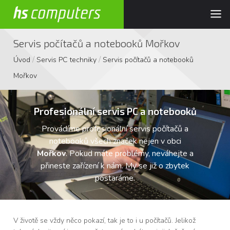
Servis počítačů a notebooků Mořkov
/
/
Úvod
Servis PC techniky
Servis počítačů a notebooků
Mořkov
Profesionální servis PC a notebooků
Provádíme profesionální servis počítačů a
notebooků všech značek nejen v obci
Mořkov
. Pokud máte problémy, neváhejte a
přineste zařízení k nám. My se již o zbytek
postaráme.
V životě se vždy něco pokazí, tak je to i u počítačů. Jelikož