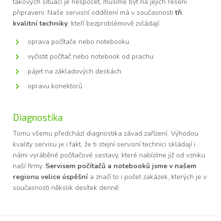
takových situací je nespočet, musíme být na jejich řešení
připraveni. Naše servisní oddělení má v současnosti
tři
kvalitní techniky
, kteří bezproblémově zvládají:
oprava počítače nebo notebooku
vyčistit počítač nebo notebook od prachu
pájet na základových deskách
opravu konektorů
Diagnostika
Tomu všemu předchází diagnostika závad zařízení. Výhodou
kvality servisu je i fakt, že ti stejní servisní technici skládají i
námi vyráběné počítačové sestavy, které nabízíme již od vzniku
naší firmy.
Servisem počítačů a notebooků jsme v našem
regionu velice úspěšní
a značí to i počet zakázek, kterých je v
současnosti několik desítek denně.