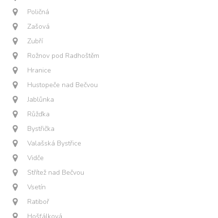
Poličná
Zašová
Zubří
Rožnov pod Radhoštěm
Hranice
Hustopeče nad Bečvou
Jablůnka
Růžďka
Bystřička
Valašská Bystřice
Vidče
Střítež nad Bečvou
Vsetín
Ratiboř
Hošťálková