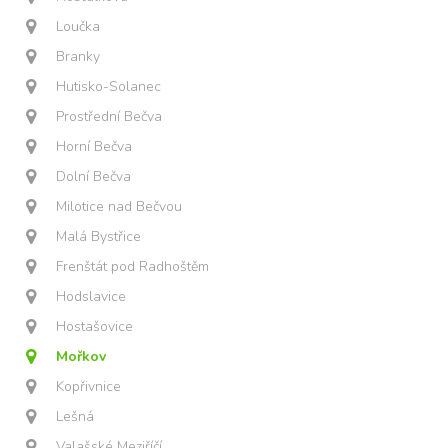
Loučka
Branky
Hutisko-Solanec
Prostřední Bečva
Horní Bečva
Dolní Bečva
Milotice nad Bečvou
Malá Bystřice
Frenštát pod Radhoštěm
Hodslavice
Hostašovice
Mořkov
Kopřivnice
Lešná
Valašské Meziříčí