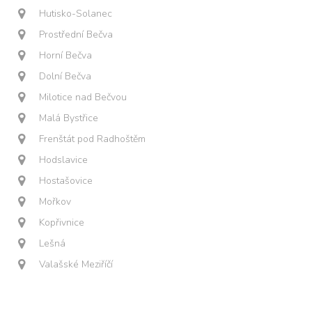
Hutisko-Solanec
Prostřední Bečva
Horní Bečva
Dolní Bečva
Milotice nad Bečvou
Malá Bystřice
Frenštát pod Radhoštěm
Hodslavice
Hostašovice
Mořkov
Kopřivnice
Lešná
Valašské Meziříčí