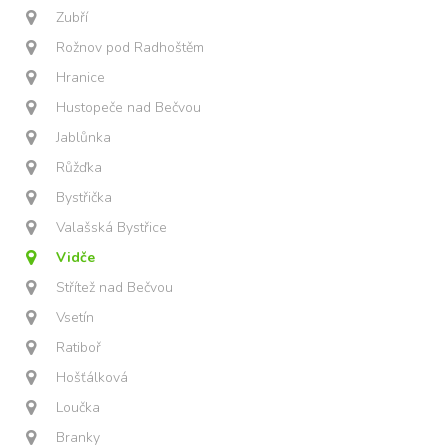
Zubří
Rožnov pod Radhoštěm
Hranice
Hustopeče nad Bečvou
Jablůnka
Růžďka
Bystřička
Valašská Bystřice
Vidče
Střítež nad Bečvou
Vsetín
Ratiboř
Hošťálková
Loučka
Branky