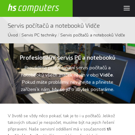
Servis počítačů a notebooků Vidče
/
/
Úvod
Servis PC techniky
Servis počítačů a notebooků Vidče
Profesionální servis PC a notebooků
Provádíme profesionální servis počítačů a
notebooků všech značek nejen v obci
Vidče
.
Pokud máte problémy, neváhejte a přineste
zařízení k nám. My se již o zbytek postaráme.
V životě se vždy něco pokazí, tak je to i u počítačů. Jelikož
takových situací je nespočet, musíme být na jejich řešení
připraveni. Naše servisní oddělení má v současnosti
tři