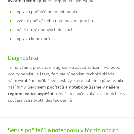
kvalitní techniky
, kteří bezproblémově zvládají:
oprava počítače nebo notebooku
vyčistit počítač nebo notebook od prachu
pájet na základových deskách
opravu konektorů
Diagnostika
Tomu všemu předchází diagnostika závad zařízení. Výhodou
kvality servisu je i fakt, že ti stejní servisní technici skládají i
námi vyráběné počítačové sestavy, které nabízíme již od vzniku
naší firmy.
Servisem počítačů a notebooků jsme v našem
regionu velice úspěšní
a značí to i počet zakázek, kterých je v
současnosti několik desítek denně.
Servis počítačů a notebooků v těchto obcích