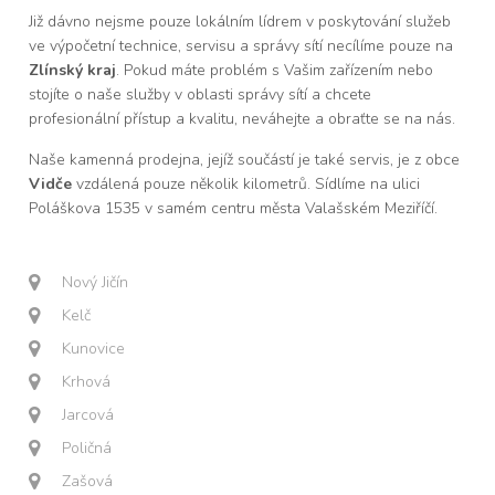
Již dávno nejsme pouze lokálním lídrem v poskytování služeb
ve výpočetní technice, servisu a správy sítí necílíme pouze na
Zlínský kraj
. Pokud máte problém s Vašim zařízením nebo
stojíte o naše služby v oblasti správy sítí a chcete
profesionální přístup a kvalitu, neváhejte a obraťte se na nás.
Naše kamenná prodejna, jejíž součástí je také servis, je z obce
Vidče
vzdálená pouze několik kilometrů. Sídlíme na ulici
Poláškova 1535 v samém centru města Valašském Meziříčí.
Nový Jičín
Kelč
Kunovice
Krhová
Jarcová
Poličná
Zašová